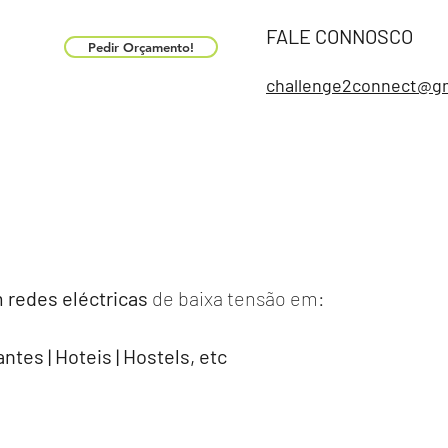
FALE CONNOSCO​
Pedir Orçamento!
challenge2connect@g
 redes eléctricas
de baixa tensão em:
ntes | Hoteis | Hostels, etc