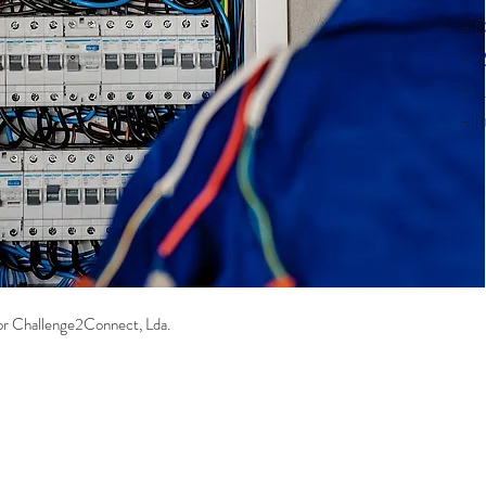
- 
- 
- 
- 
r Challenge2Connect, Lda.